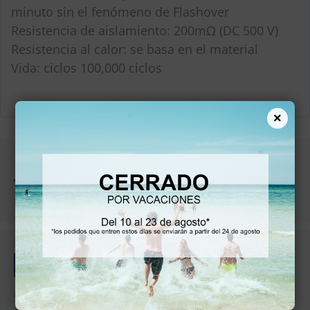
minuto sin el fenómeno de Flashover
Resistencia de aislamiento: 200mΩ (DC 500 V)
Resistencia al calor: se basa en el material
Vida: ciclos 100,000 ciclos
×
ENVÍO Y
ENTREGA
Entregas en 42-78 horas
MÉTODO DE
PAGO
Pago por tarjeta, Paypal y transferencia