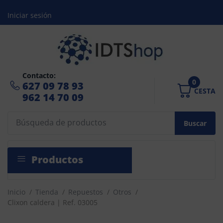
Iniciar sesión
Contacto:
0
627 09 78 93
CESTA
962 14 70 09
Buscar
Productos
Inicio
/
Tienda
/
Repuestos
/
Otros
/
Clixon caldera | Ref. 03005