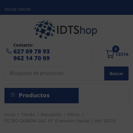
Iniciar sesión
Contacto:
0
627 09 78 93
CESTA
962 14 70 09
Buscar
Productos
Inicio
/
Tienda
/
Repuestos
/
Filtros
/
FILTRO CARBON GAC 10″ (Conexión rápida) | Ref. 00704