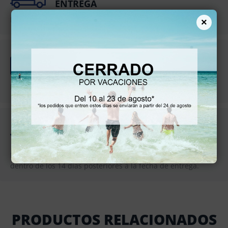
ENTREGA
Entregas en 42-78 horas
×
MÉTODO DE
PAGO
Pago por tarjeta, Paypal y transferencia
POLÍTICA DE
DEVOLUCIÓN
Puede devolver cualquier artículo comprado en IDTShop
dentro de los 14 días posteriores a la fecha de entrega.
PRODUCTOS RELACIONADOS