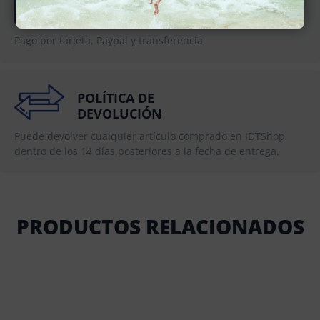
MÉTODO DE
PAGO
Pago por tarjeta, Paypal y transferencia
POLÍTICA DE
DEVOLUCIÓN
Puede devolver cualquier artículo comprado en IDTShop
dentro de los 14 días posteriores a la fecha de entrega.
PRODUCTOS RELACIONADOS
SALE