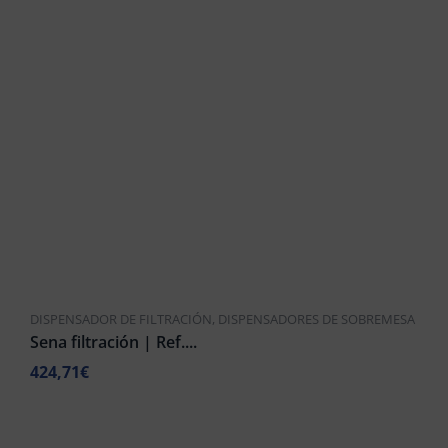
DISPENSADOR DE ÓSMOSIS
,
OFERTAS
Aitana ósmosis (con bomba)...
532,40
€
477,95
€