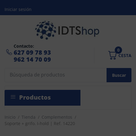
Iniciar sesión
Contacto:
0
627 09 78 93
CESTA
962 14 70 09
Buscar
Productos
Inicio
/
Tienda
/
Complementos
/
Soporte + grifo. I-hold | Ref. 14220