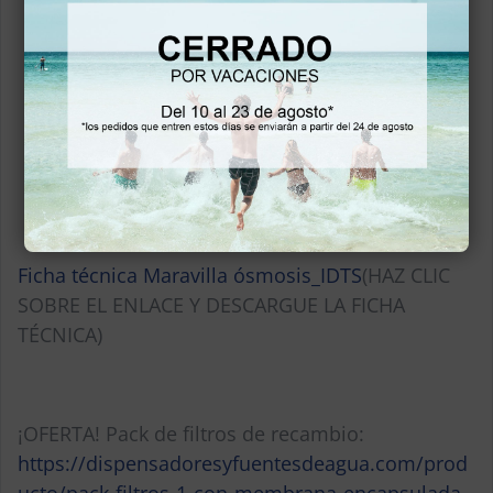
Voltaje: 220-240v
Frecuencia: 50/60Hz
Capacidad enfriamiento: ≤10ºC – 2L/H
Capacidad para calentar el agua: ≥ 85ºC – 4L/H
Medidas dispensador: 305 x 325 x 975 mm
Medidas embalaje: 358 x 386 x 1050 mm
NW (peso neto): 14,2Kg
Ficha técnica Maravilla ósmosis_IDTS
(HAZ CLIC
SOBRE EL ENLACE Y DESCARGUE LA FICHA
TÉCNICA)
¡OFERTA! Pack de filtros de recambio:
https://dispensadoresyfuentesdeagua.com/prod