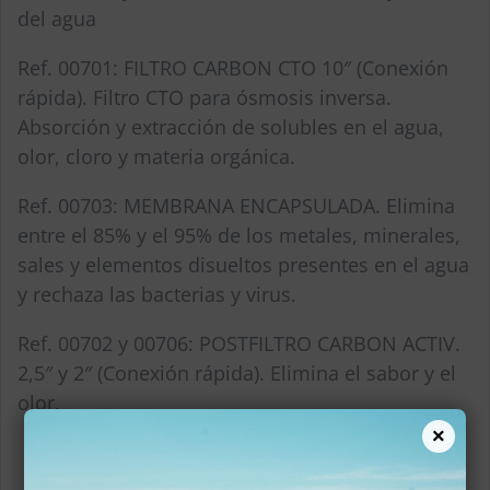
del agua
Ref. 00701: FILTRO CARBON CTO 10″ (Conexión
rápida). Filtro CTO para ósmosis inversa.
Absorción y extracción de solubles en el agua,
olor, cloro y materia orgánica.
Ref. 00703: MEMBRANA ENCAPSULADA. Elimina
entre el 85% y el 95% de los metales, minerales,
sales y elementos disueltos presentes en el agua
y rechaza las bacterias y virus.
Ref. 00702 y 00706: POSTFILTRO CARBON ACTIV.
2,5″ y 2″ (Conexión rápida). Elimina el sabor y el
olor.
×
Posibilidad de fuente de filtración
.
Potencia: 520W