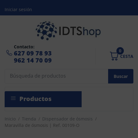
Iniciar sesión
Contacto:
0
627 09 78 93
CESTA
962 14 70 09
Buscar
Productos
Inicio
/
Tienda
/
Dispensador de ósmosis
/
Maravilla de ósmosis | Ref. 00109-O